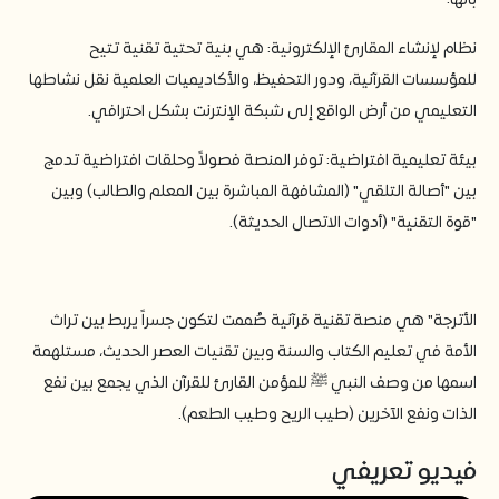
بأنها:
​نظام لإنشاء المقارئ الإلكترونية: هي بنية تحتية تقنية تتيح
للمؤسسات القرآنية، ودور التحفيظ، والأكاديميات العلمية نقل نشاطها
التعليمي من أرض الواقع إلى شبكة الإنترنت بشكل احترافي.
​بيئة تعليمية افتراضية: توفر المنصة فصولاً وحلقات افتراضية تدمج
بين "أصالة التلقي" (المشافهة المباشرة بين المعلم والطالب) وبين
"قوة التقنية" (أدوات الاتصال الحديثة).
الأترجة" هي منصة تقنية قرآنية صُممت لتكون جسراً يربط بين تراث
الأمة في تعليم الكتاب والسنة وبين تقنيات العصر الحديث، مستلهمة
اسمها من وصف النبي ﷺ للمؤمن القارئ للقرآن الذي يجمع بين نفع
الذات ونفع الآخرين (طيب الريح وطيب الطعم).
فيديو تعريفي