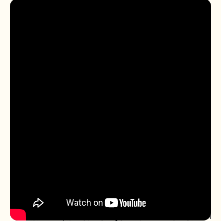
الرؤية
أن تكون الأترجة البنية العالمية المرجعية لنقل وتعليم القرآن الكريم،
جامعةً بين أصالة التلقي وقوة التقنية، ومُمكِّنةً لوصول القرآن إلى
العالم بلا حواجز.
الرسالة
١- تمكين المؤسسات القرآنية من إيصال القرآن الكريم عالميًا عبر بنية